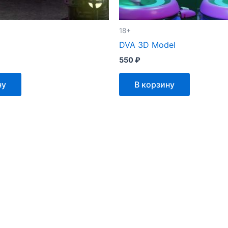
18+
DVA 3D Model
550
₽
ну
В корзину