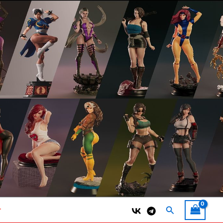
Поиск
т