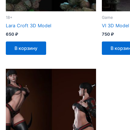
18+
Game
Lara Croft 3D Model
VI 3D Model
650
₽
750
₽
В корзину
В корзи