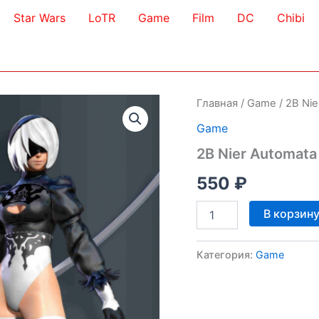
Star Wars
LoTR
Game
Film
DC
Chibi
Главная
/
Game
/ 2B Ni
Game
2B Nier Automata
550
₽
Количество
В корзин
товара
2B
Nier
Категория:
Game
Automata
3D
Model