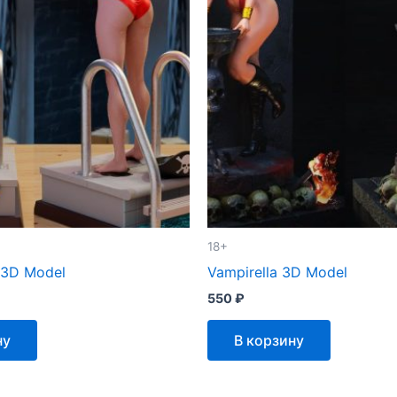
18+
t 3D Model
Vampirella 3D Model
550
₽
ну
В корзину