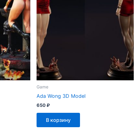
Game
Ada Wong 3D Model
650
₽
В корзину