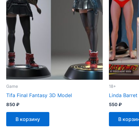
Game
18+
Tifa Final Fantasy 3D Model
Linda Barre
850
₽
550
₽
В корзину
В корзи