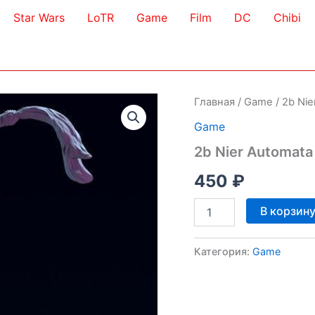
Star Wars
LoTR
Game
Film
DC
Chibi
Главная
/
Game
/ 2b Ni
Game
2b Nier Automata
450
₽
Количество
В корзин
товара
2b
Nier
Категория:
Game
Automata
3D
Model