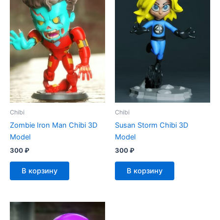
Chibi
Chibi
Zombie Iron Man Chibi 3D
Susan Storm Chibi 3D
Model
Model
300
₽
300
₽
В корзину
В корзину