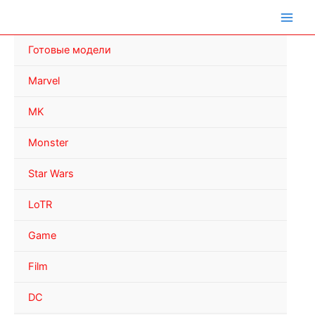
Перейти
к
содержимому
Готовые модели
Marvel
MK
Monster
Star Wars
LoTR
Game
Film
DC