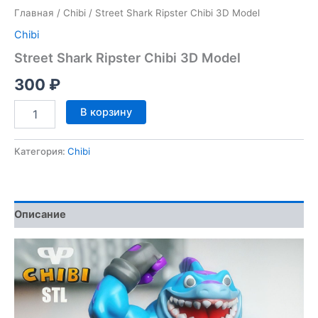
Главная
/
Chibi
/ Street Shark Ripster Chibi 3D Model
Chibi
Street Shark Ripster Chibi 3D Model
300
₽
Количество
В корзину
товара
Street
Shark
Категория:
Chibi
Ripster
Chibi
3D
Model
Описание