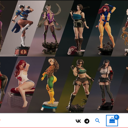
Поиск
т