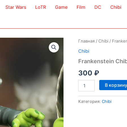
Star Wars
LoTR
Game
Film
DC
Chibi
Главная
/
Chibi
/ Franke
Chibi
Frankenstein Chi
300
₽
Количество
В корзин
товара
Frankenstein
Chibi
Категория:
Chibi
3D
Model