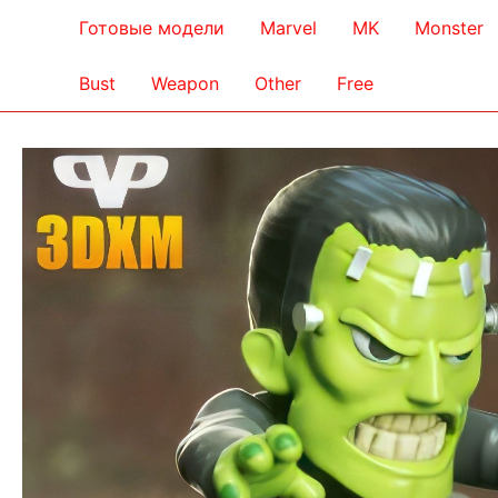
Готовые модели
Marvel
MK
Monster
Bust
Weapon
Other
Free