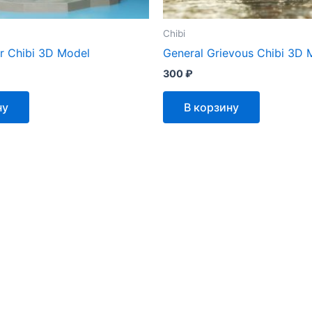
Chibi
r Chibi 3D Model
General Grievous Chibi 3D 
300
₽
ну
В корзину