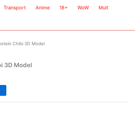
Transport
Anime
18+
WoW
Mult
nstein Chibi 3D Model
bi 3D Model
у