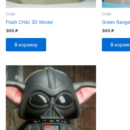
Chibi
Chibi
Flash Chibi 3D Model
Green Range
300
₽
300
₽
В корзину
В корзи