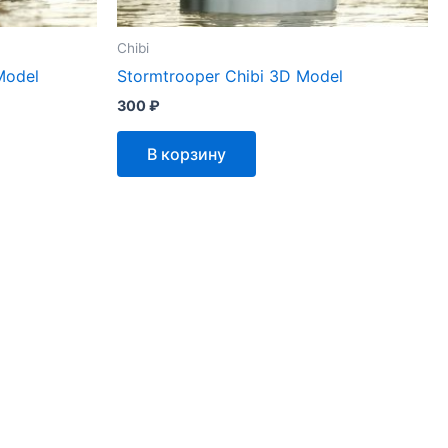
Chibi
Model
Stormtrooper Chibi 3D Model
300
₽
В корзину