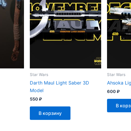
Star Wars
Star Wars
Darth Maul Light Saber 3D
Ahsoka Li
Model
600
₽
550
₽
В кор
В корзину