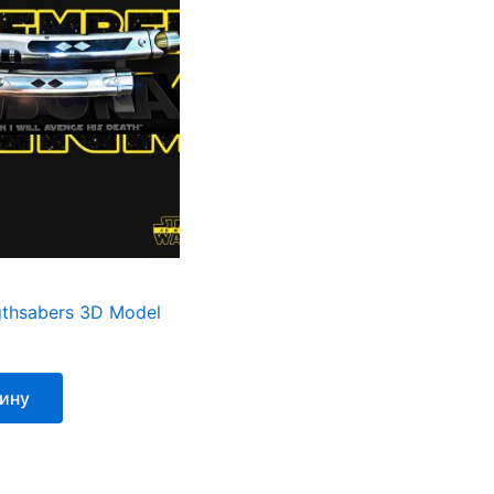
gthsabers 3D Model
зину