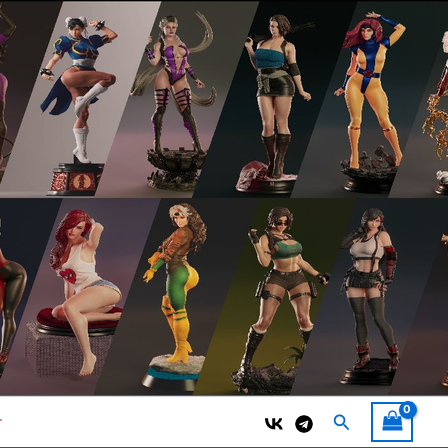
Поиск
т