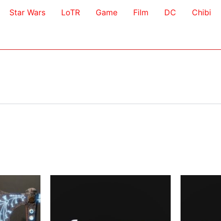
Star Wars
LoTR
Game
Film
DC
Chibi