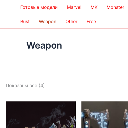
Готовые модели
Marvel
MK
Monster
Bust
Weapon
Other
Free
Weapon
Сортировка:
Показаны все (4)
самые
недавние