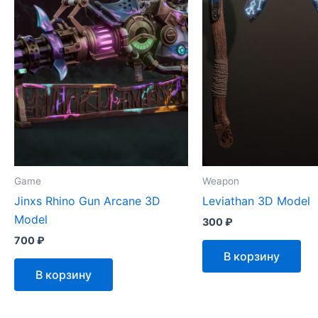
Game
Weapon
Jinxs Rhino Gun Arcane 3D
Leviathan 3D Model
Model
300
₽
700
₽
В корзину
В корзину