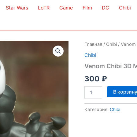
Star Wars
LoTR
Game
Film
DC
Chibi
Главная
/
Chibi
/ Venom 
Chibi
Venom Chibi 3D 
300
₽
Количество
В корзин
товара
Venom
Chibi
Категория:
Chibi
3D
Model