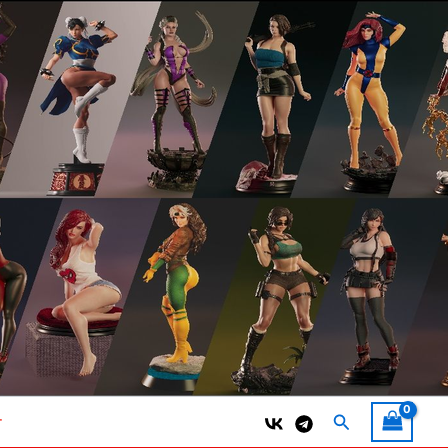
Поиск
т