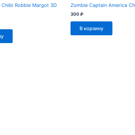
n Chibi Robbie Margot 3D
Zombie Captain America Ch
300
₽
В корзину
ну