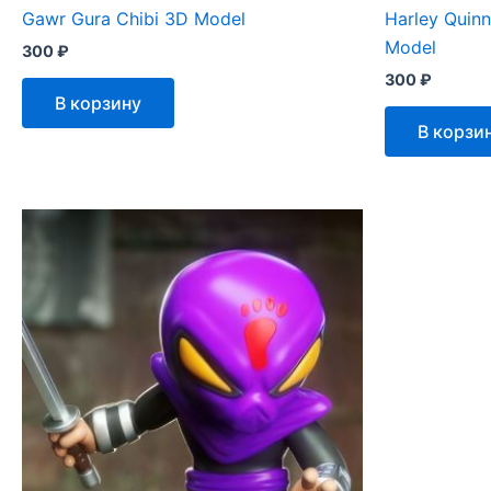
Gawr Gura Chibi 3D Model
Harley Quin
Model
300
₽
300
₽
В корзину
В корзи