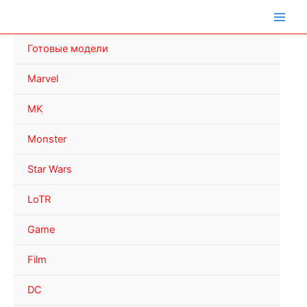
Перейти
к
содержимому
Готовые модели
Marvel
MK
Monster
Star Wars
LoTR
Game
Film
DC