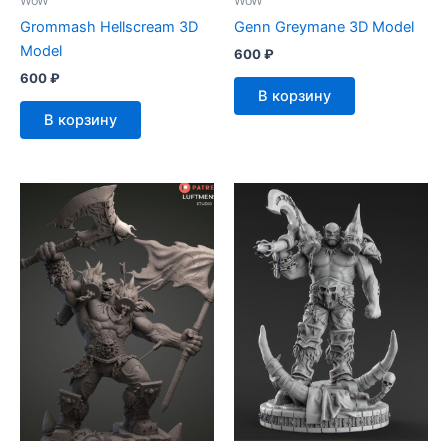
WoW
WoW
Grommash Hellscream 3D
Genn Greymane 3D Model
Model
600
₽
600
₽
В корзину
В корзину