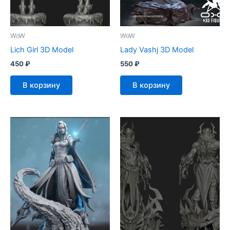
WoW
WoW
Lich Girl 3D Model
Lady Vashj 3D Model
450
₽
550
₽
В корзину
В корзину