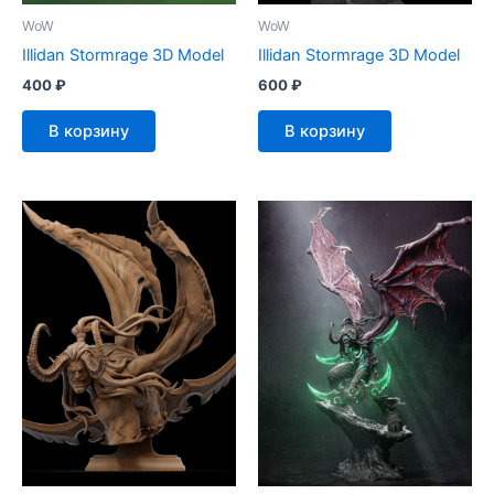
WoW
WoW
Illidan Stormrage 3D Model
Illidan Stormrage 3D Model
400
₽
600
₽
В корзину
В корзину