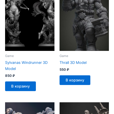
Game
Game
Sylvanas Windrunner 3D
Thrall 3D Model
Model
550
₽
850
₽
В корзину
В корзину