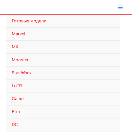
Перейти
к
содержимому
Готовые модели
Marvel
MK
Monster
Star Wars
LoTR
Game
Film
DC