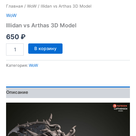
Главная
/
WoW
/ Illidan vs Arthas 3D Model
WoW
Illidan vs Arthas 3D Model
650
₽
Количество
В корзину
товара
Illidan
vs
Категория:
WoW
Arthas
3D
Model
Описание