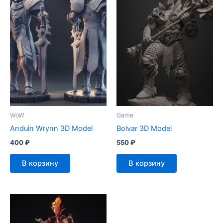
WoW
Game
Anduin Wrynn 3D Model
Bolvar 3D Model
400
₽
550
₽
В корзину
В корзину