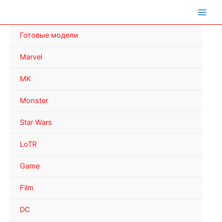
Перейти
к
содержимому
Готовые модели
Marvel
MK
Monster
Star Wars
LoTR
Game
Film
DC