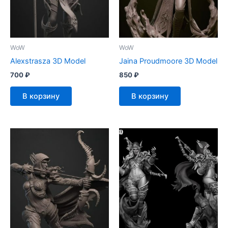
WoW
WoW
Alexstrasza 3D Model
Jaina Proudmoore 3D Model
700
₽
850
₽
В корзину
В корзину