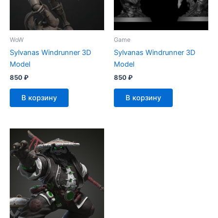
WoW
Game
Sylvanas Windrunner 3D
Sylvanas Windrunner 3D
Model
Model
850
₽
850
₽
В корзину
В корзину