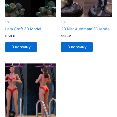
18+
18+
Lara Croft 3D Model
2B Nier Automata 3D Model
650
₽
550
₽
В корзину
В корзину