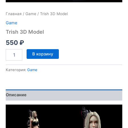
Главная
/
Game
/ Trish 3D Model
Game
Trish 3D Model
550
₽
Количество
В корзину
товара
Trish
3D
Категория:
Game
Model
Описание