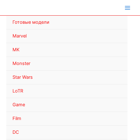
Перейти
к
содержимому
Готовые модели
Marvel
MK
Monster
Star Wars
LoTR
Game
Film
DC