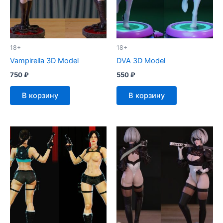
18+
18+
Vampirella 3D Model
DVA 3D Model
750
₽
550
₽
В корзину
В корзину