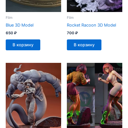
Film
Film
Blue 3D Model
Rocket Racoon 3D Model
650
₽
700
₽
В корзину
В корзину