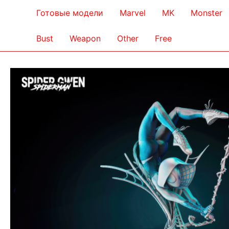
Готовые модели
Marvel
MK
Monster
Bust
Weapon
Other
Free