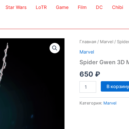
Star Wars
LoTR
Game
Film
DC
Chibi
Главная
/
Marvel
/ Spid
Marvel
Spider Gwen 3D 
650
₽
Количество
В корзин
товара
Spider
Gwen
Категория:
Marvel
3D
Model