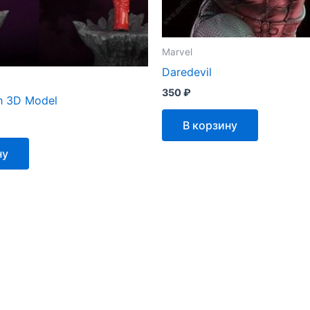
Marvel
Daredevil
350
₽
ch 3D Model
В корзину
ну