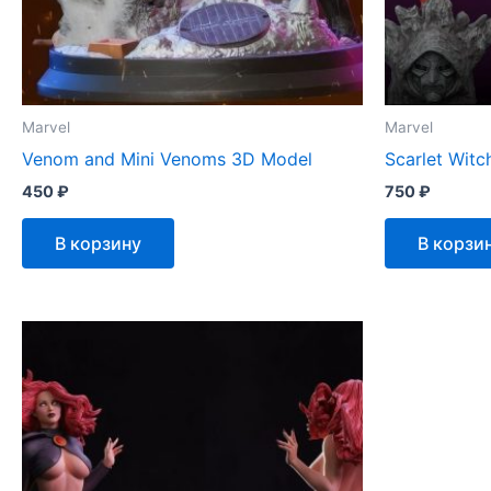
Marvel
Marvel
Venom and Mini Venoms 3D Model
Scarlet Wit
450
₽
750
₽
В корзину
В корзи