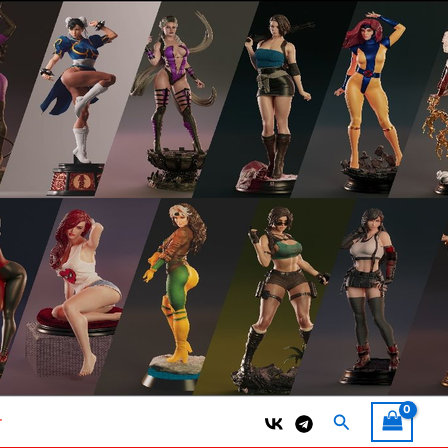
Поиск
т