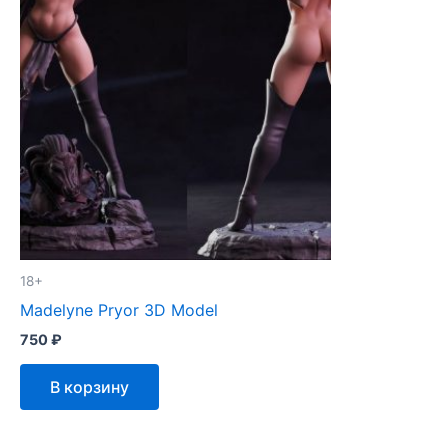
18+
Madelyne Pryor 3D Model
750
₽
В корзину