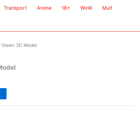
Transport
Anime
18+
WoW
Mult
er Gwen 3D Model
Model
у