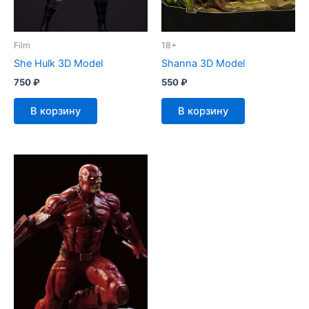
Film
18+
She Hulk 3D Model
Shanna 3D Model
750
₽
550
₽
В корзину
В корзину