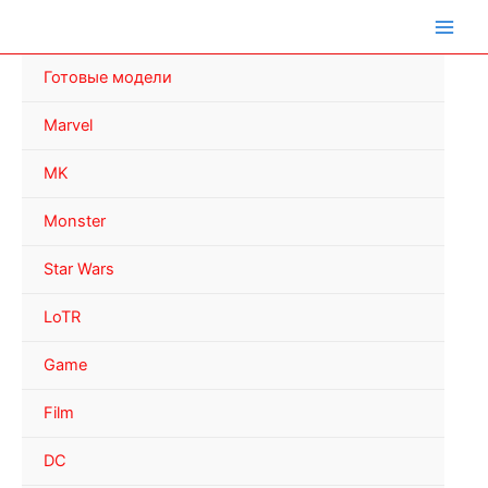
Перейти
к
содержимому
Готовые модели
Marvel
MK
Monster
Star Wars
LoTR
Game
Film
DC