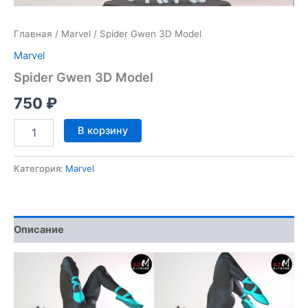
Главная
/
Marvel
/ Spider Gwen 3D Model
Marvel
Spider Gwen 3D Model
750
₽
Количество
В корзину
товара
Spider
Gwen
Категория:
Marvel
3D
Model
Описание