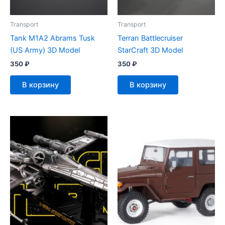
Transport
Transport
Tank M1A2 Abrams Tusk
Terran Battlecruiser
(US Army) 3D Model
StarCraft 3D Model
350
₽
350
₽
В корзину
В корзину