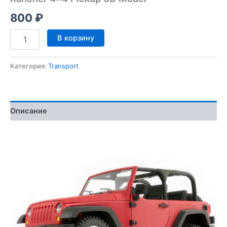
800
₽
Количество
В корзину
товара
Rancher
4x4
Категория:
Transport
Pickup
3D
Model
Описание