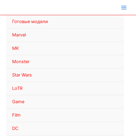
Перейти
к
содержимому
Готовые модели
Marvel
MK
Monster
Star Wars
LoTR
Game
Film
DC