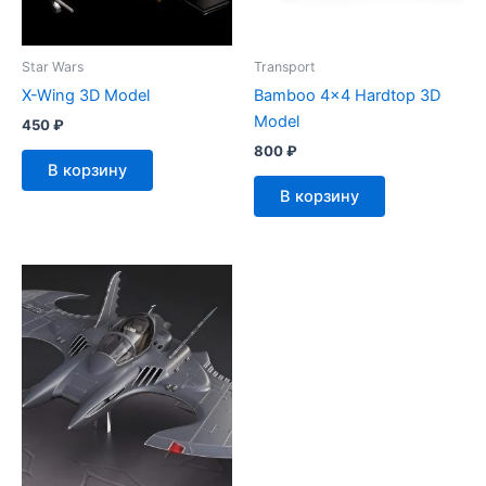
Star Wars
Transport
X-Wing 3D Model
Bamboo 4×4 Hardtop 3D
Model
450
₽
800
₽
В корзину
В корзину