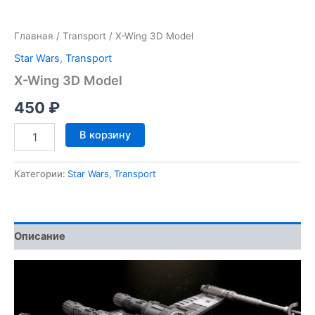
Главная
/
Transport
/ X-Wing 3D Model
Star Wars
,
Transport
X-Wing 3D Model
450
₽
Количество
В корзину
товара
X-
Wing
Категории:
Star Wars
,
Transport
3D
Model
Описание