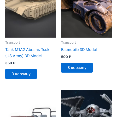
Transport
Transport
Tank M1A2 Abrams Tusk
Batmobile 3D Model
(US Army) 3D Model
500
₽
350
₽
В корзину
В корзину