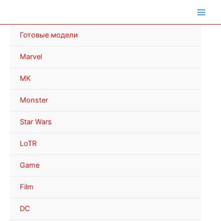
Перейти
к
содержимому
Готовые модели
Marvel
MK
Monster
Star Wars
LoTR
Game
Film
DC