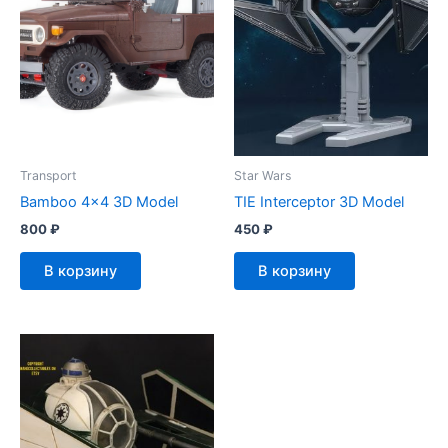
Transport
Star Wars
Bamboo 4×4 3D Model
TIE Interceptor 3D Model
800
₽
450
₽
В корзину
В корзину