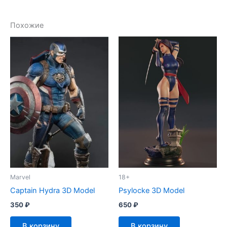
Похожие
Marvel
18+
Captain Hydra 3D Model
Psylocke 3D Model
350
₽
650
₽
В корзину
В корзину