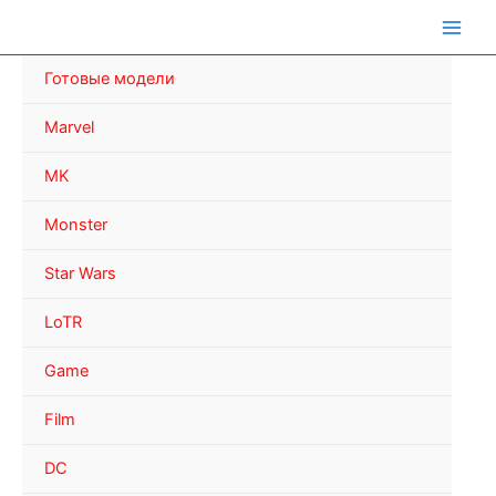
Перейти
к
содержимому
Готовые модели
Marvel
MK
Monster
Star Wars
LoTR
Game
Film
DC