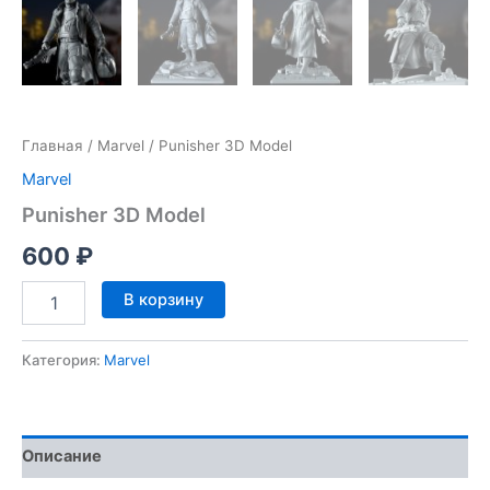
Главная
/
Marvel
/ Punisher 3D Model
Marvel
Punisher 3D Model
600
₽
Количество
В корзину
товара
Punisher
3D
Категория:
Marvel
Model
Описание