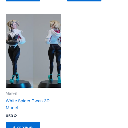
Marvel
White Spider Gwen 3D
Model
650
₽
В корзину