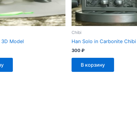
Chibi
 3D Model
Han Solo in Carbonite Chib
300
₽
ну
В корзину