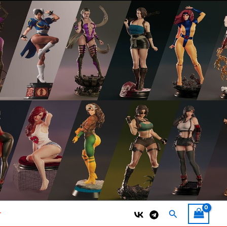
Поиск
т