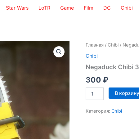
Star Wars
LoTR
Game
Film
DC
Chibi
Главная
/
Chibi
/ Negadu
Chibi
Negaduck Chibi 
300
₽
Количество
В корзин
товара
Negaduck
Chibi
Категория:
Chibi
3D
Model