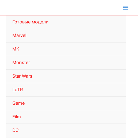
Перейти
к
содержимому
Готовые модели
Marvel
MK
Monster
Star Wars
LoTR
Game
Film
DC