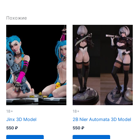
Похожие
18+
18+
Jinx 3D Model
2B Nier Automata 3D Model
550
₽
550
₽