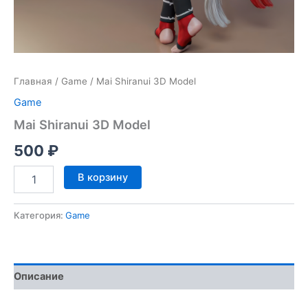
Главная
/
Game
/ Mai Shiranui 3D Model
Game
Mai Shiranui 3D Model
500
₽
Количество
В корзину
товара
Mai
Shiranui
Категория:
Game
3D
Model
Описание