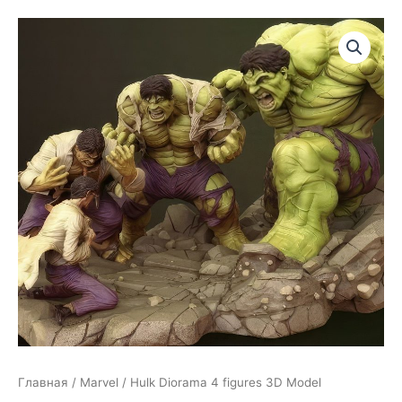
Главная
/
Marvel
/ Hulk Diorama 4 figures 3D Model