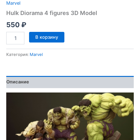
Marvel
Hulk Diorama 4 figures 3D Model
550
₽
Количество
В корзину
товара
Hulk
Diorama
Категория:
Marvel
4
figures
3D
Model
Описание