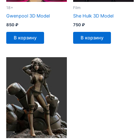
18+
Film
Gwenpool 3D Model
She Hulk 3D Model
850
₽
750
₽
В корзину
В корзину