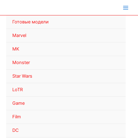
Перейти
к
содержимому
Готовые модели
Marvel
MK
Monster
Star Wars
LoTR
Game
Film
DC