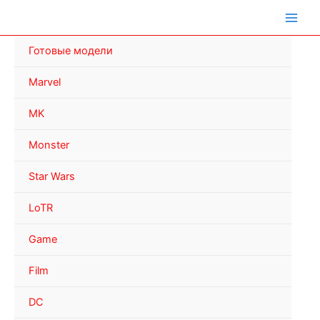
Перейти
к
содержимому
Готовые модели
Marvel
MK
Monster
Star Wars
LoTR
Game
Film
DC