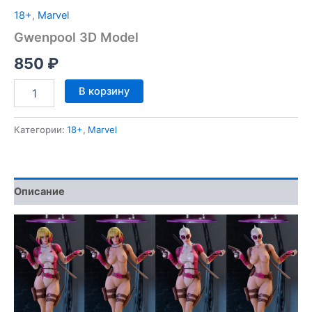
18+
,
Marvel
Gwenpool 3D Model
850
₽
Количество
В корзину
товара
Gwenpool
3D
Категории:
18+
,
Marvel
Model
Описание