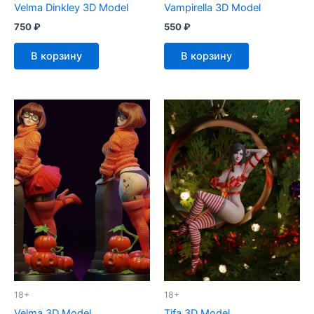
Velma Dinkley 3D Model
Vampirella 3D Model
750
₽
550
₽
В корзину
В корзину
18+
18+
Velma 3D Model
Tifa 3D Model