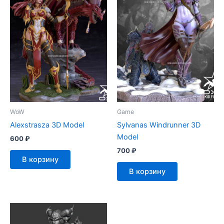
WoW
Game
Alexstrasza 3D Model
Sylvanas Windrunner 3D
Model
600
₽
700
₽
В корзину
В корзину