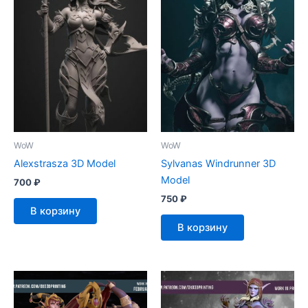
WoW
WoW
Alexstrasza 3D Model
Sylvanas Windrunner 3D
Model
700
₽
750
₽
В корзину
В корзину