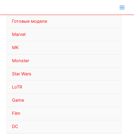
Перейти
к
содержимому
Готовые модели
Marvel
MK
Monster
Star Wars
LoTR
Game
Film
DC