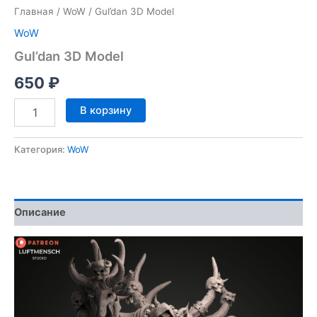
Главная
/
WoW
/ Gul’dan 3D Model
WoW
Gul’dan 3D Model
650
₽
Количество
В корзину
товара
Gul'dan
3D
Категория:
WoW
Model
Описание