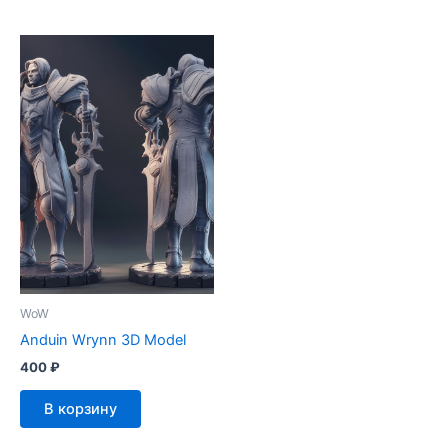
WoW
Anduin Wrynn 3D Model
400
₽
В корзину