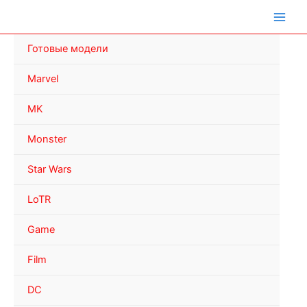
Перейти
к
содержимому
Готовые модели
Marvel
MK
Monster
Star Wars
LoTR
Game
Film
DC