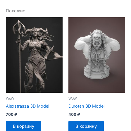
Похожие
WoW
WoW
Alexstrasza 3D Model
Durotan 3D Model
700
₽
400
₽
В корзину
В корзину