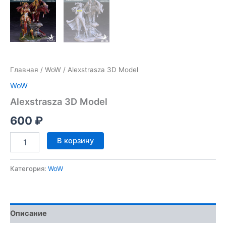
Главная
/
WoW
/ Alexstrasza 3D Model
WoW
Alexstrasza 3D Model
600
₽
Количество
В корзину
товара
Alexstrasza
3D
Категория:
WoW
Model
Описание