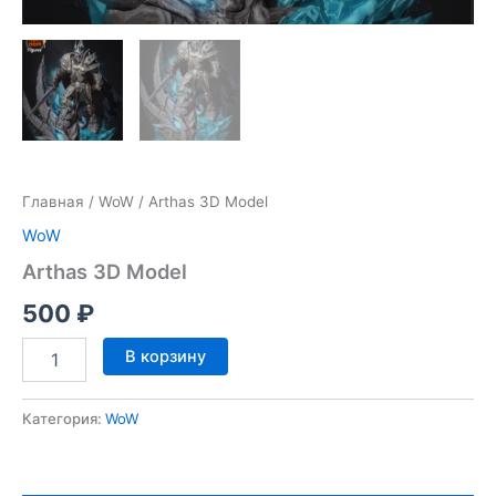
Главная
/
WoW
/ Arthas 3D Model
WoW
Arthas 3D Model
500
₽
Количество
В корзину
товара
Arthas
3D
Категория:
WoW
Model