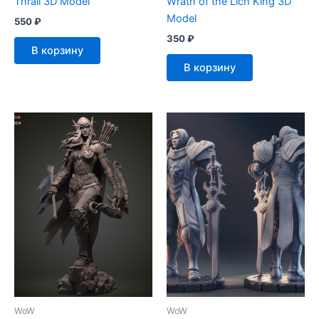
Thrall 3D Model
Wrath of the Lich King 3D
Model
550
₽
350
₽
В корзину
В корзину
WoW
WoW