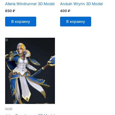
Alleria Windrunner 3D Model
Anduin Wrynn 3D Model
650
₽
400
₽
В корзину
В корзину
WoW