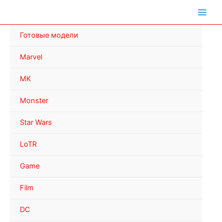
Перейти
к
содержимому
Готовые модели
Marvel
MK
Monster
Star Wars
LoTR
Game
Film
DC