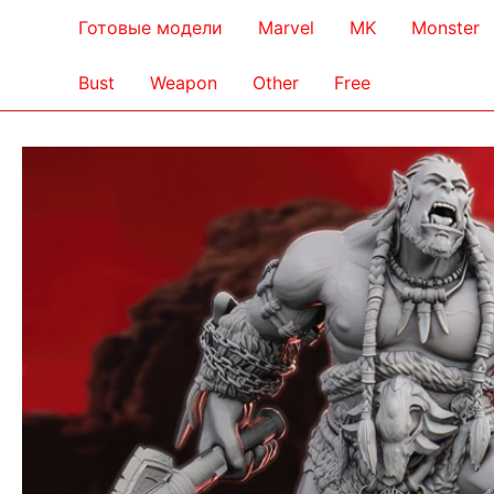
Готовые модели
Marvel
MK
Monster
Bust
Weapon
Other
Free