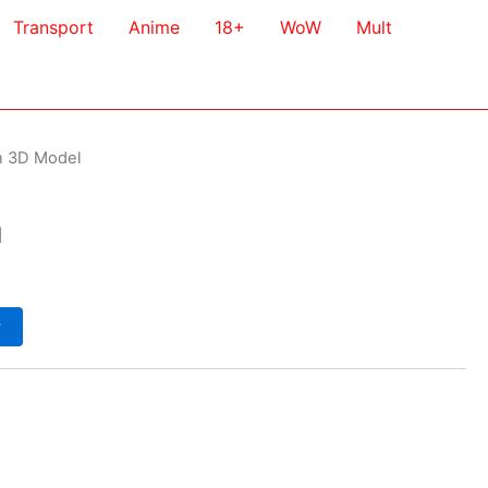
Transport
Anime
18+
WoW
Mult
n 3D Model
l
у