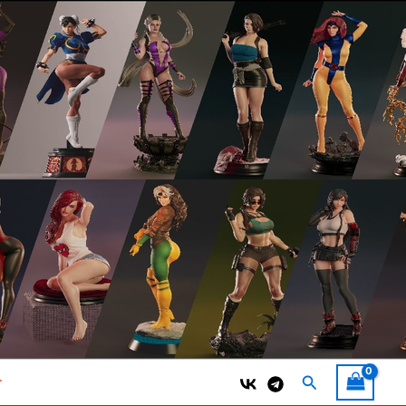
Поиск
т