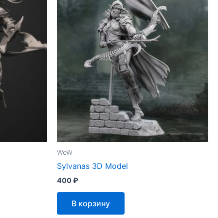
WoW
Sylvanas 3D Model
400
₽
В корзину