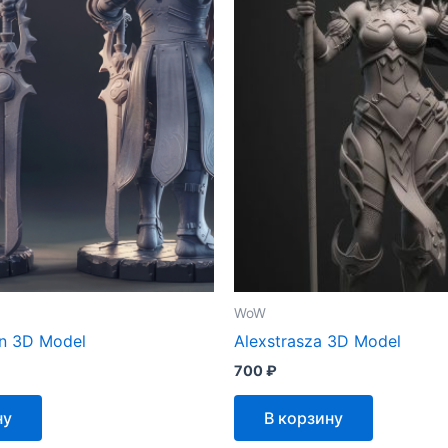
WoW
n 3D Model
Alexstrasza 3D Model
700
₽
ну
В корзину