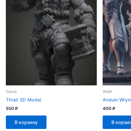
Game
WoW
Thrall 3D Model
Anduin Wryn
550
₽
400
₽
В корзину
В корзи