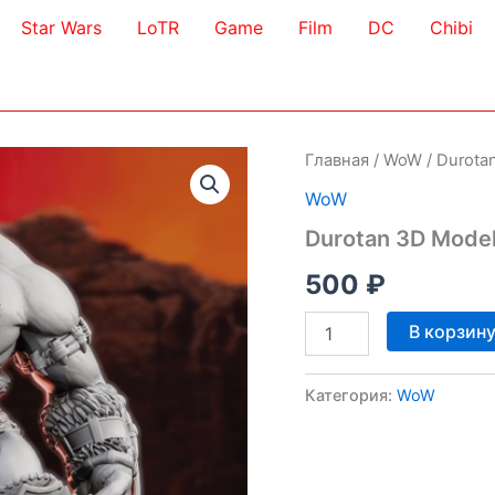
Star Wars
LoTR
Game
Film
DC
Chibi
Главная
/
WoW
/ Durota
WoW
Durotan 3D Mode
500
₽
Количество
В корзин
товара
Durotan
3D
Категория:
WoW
Model