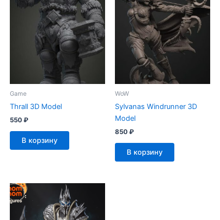
Game
WoW
Thrall 3D Model
Sylvanas Windrunner 3D
Model
550
₽
850
₽
В корзину
В корзину