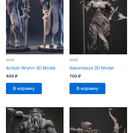
WoW
WoW
Anduin Wrynn 3D Model
Alexstrasza 3D Model
400
₽
700
₽
В корзину
В корзину