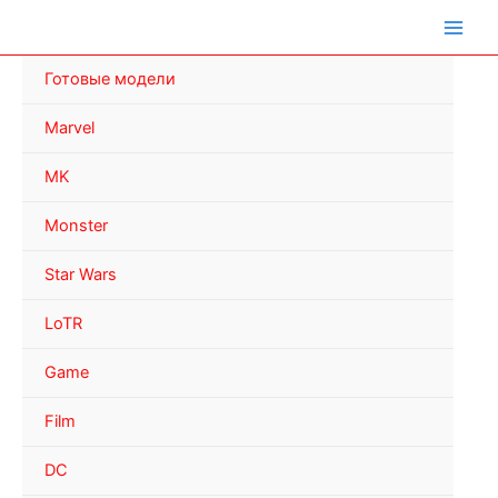
Перейти
к
содержимому
Готовые модели
Marvel
MK
Monster
Star Wars
LoTR
Game
Film
DC