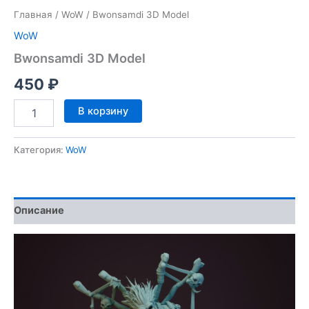
Главная
/
WoW
/ Bwonsamdi 3D Model
WoW
Bwonsamdi 3D Model
450
₽
Количество
В корзину
товара
Bwonsamdi
3D
Категория:
WoW
Model
Описание