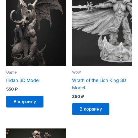
Game
WoW
Illidan 3D Model
Wrath of the Lich King 3D
Model
550
₽
350
₽
В корзину
В корзину