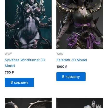
WoW
WoW
Sylvanas Windrunner 3D
Xal’atath 3D Model
Model
1000
₽
750
₽
В корзину
В корзину