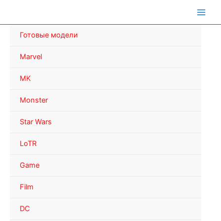
Перейти
к
содержимому
Готовые модели
Marvel
MK
Monster
Star Wars
LoTR
Game
Film
DC