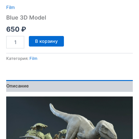
Film
Blue 3D Model
650
₽
Количество
В корзину
товара
Blue
3D
Категория:
Film
Model
Описание