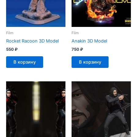
Film
Film
Rocket Racoon 3D Model
Anakin 3D Model
550
₽
750
₽
В корзину
В корзину