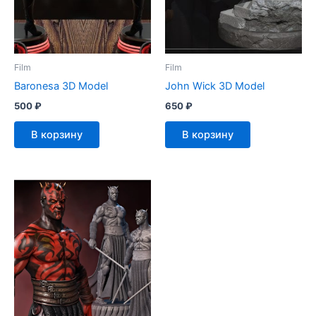
Film
Film
Baronesa 3D Model
John Wick 3D Model
500
₽
650
₽
В корзину
В корзину