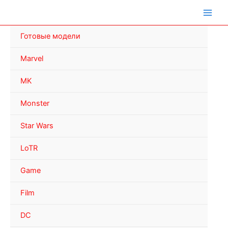
Перейти
к
содержимому
Готовые модели
Marvel
MK
Monster
Star Wars
LoTR
Game
Film
DC