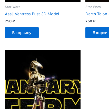
Star Wars
Star Wars
Asajj Ventress Bust 3D Model
Darth Talon
750
₽
750
₽
В корзину
В корзи