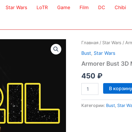
Star Wars
LoTR
Game
Film
DC
Chibi
Главная
/
Star Wars
/ Ar
Bust
,
Star Wars
Armorer Bust 3D
450
₽
Количество
В корзин
товара
Armorer
Bust
Категории:
Bust
,
Star W
3D
Model