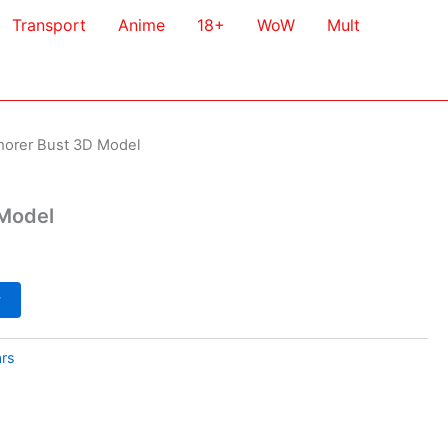
Transport
Anime
18+
WoW
Mult
morer Bust 3D Model
 Model
у
ars