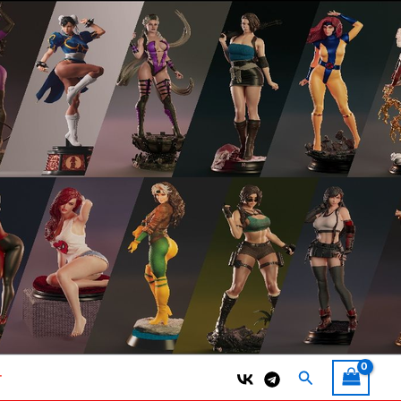
Поиск
т