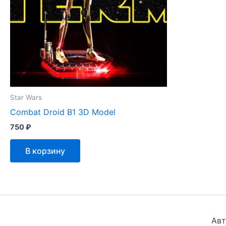
Star Wars
Combat Droid B1 3D Model
750
₽
В корзину
Авт