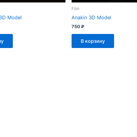
Film
 3D Model
Anakin 3D Model
750
₽
ну
В корзину