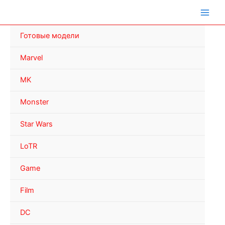
Перейти
к
содержимому
Готовые модели
Marvel
MK
Monster
Star Wars
LoTR
Game
Film
DC