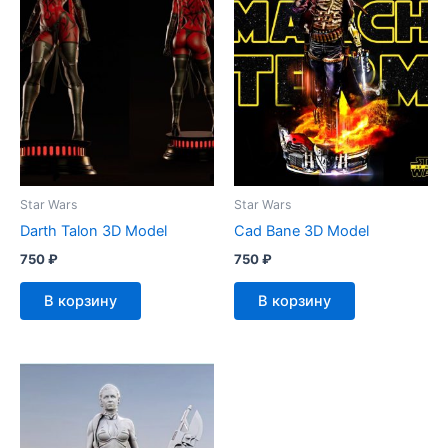
Star Wars
Star Wars
Darth Talon 3D Model
Cad Bane 3D Model
750
₽
750
₽
В корзину
В корзину