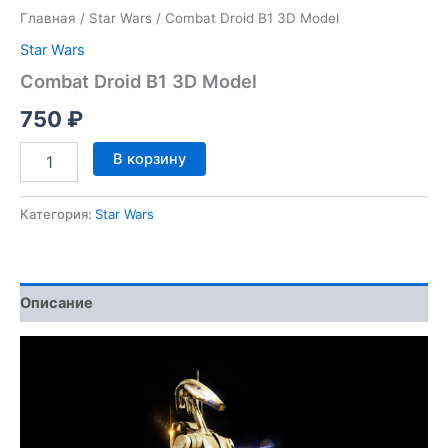
Главная
/
Star Wars
/ Combat Droid B1 3D Model
Star Wars
Combat Droid B1 3D Model
750
₽
Количество
В корзину
товара
Combat
Droid
Категория:
Star Wars
B1
3D
Model
Описание