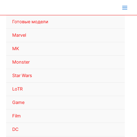
Перейти
к
содержимому
Готовые модели
Marvel
MK
Monster
Star Wars
LoTR
Game
Film
DC