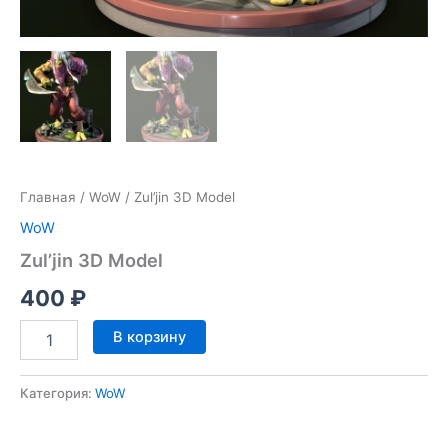
Главная
/
WoW
/ Zul’jin 3D Model
WoW
Zul’jin 3D Model
400
₽
Количество
В корзину
товара
Zul'jin
3D
Категория:
WoW
Model