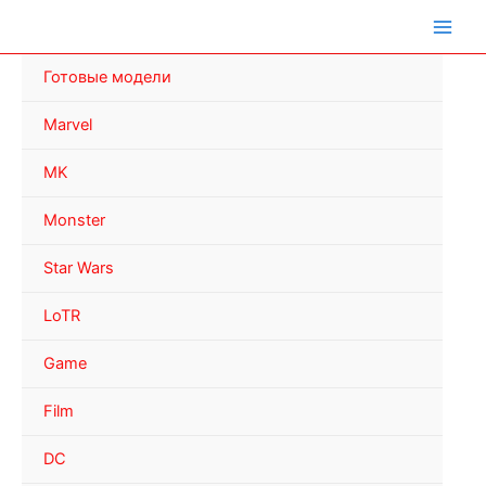
Перейти
к
содержимому
Готовые модели
Marvel
MK
Monster
Star Wars
LoTR
Game
Film
DC