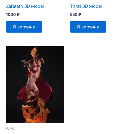
Xal’atath 3D Model
Thrall 3D Model
1000
₽
550
₽
В корзину
В корзину
WoW