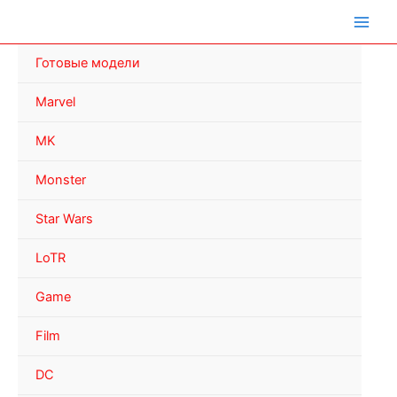
Перейти
к
содержимому
Готовые модели
Marvel
MK
Monster
Star Wars
LoTR
Game
Film
DC