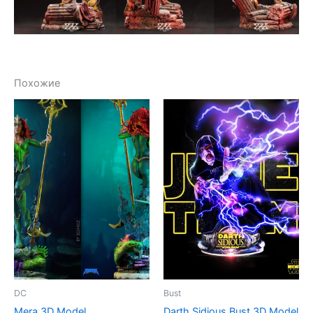
Похожие
DC
Bust
Mera 3D Model
Darth Sidious Bust 3D Model