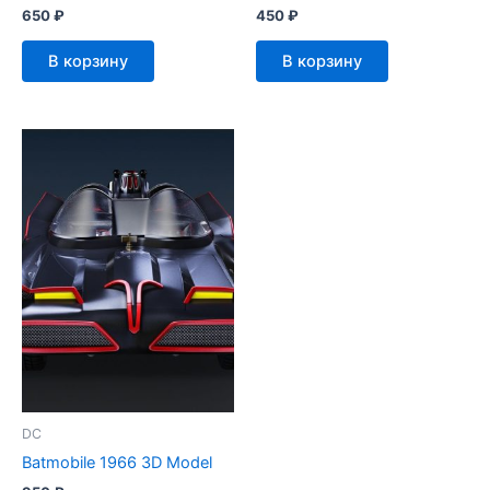
650
₽
450
₽
В корзину
В корзину
DC
Batmobile 1966 3D Model