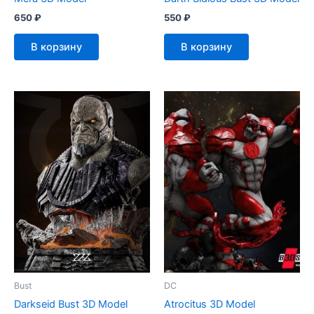
650
₽
550
₽
В корзину
В корзину
Bust
DC
Darkseid Bust 3D Model
Atrocitus 3D Model