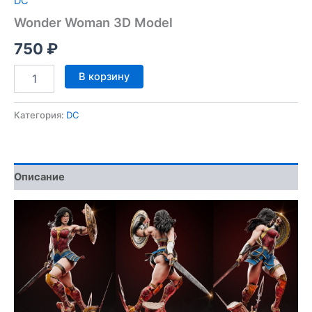
DC
Wonder Woman 3D Model
750
₽
Количество
В корзину
товара
Wonder
Woman
Категория:
DC
3D
Model
Описание