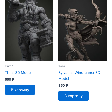
Game
WoW
Thrall 3D Model
Sylvanas Windrunner 3D
Model
550
₽
850
₽
В корзину
В корзину