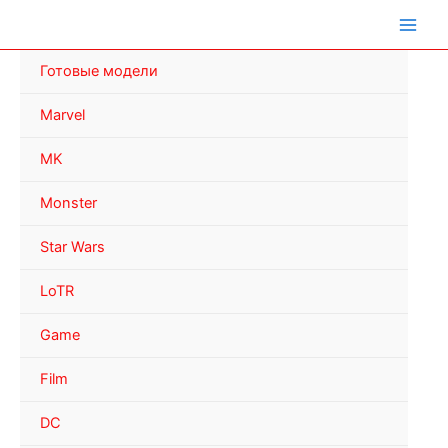
Перейти
к
содержимому
Готовые модели
Marvel
MK
Monster
Star Wars
LoTR
Game
Film
DC