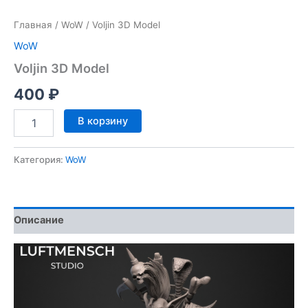
Главная
/
WoW
/ Voljin 3D Model
WoW
Voljin 3D Model
400
₽
Количество
В корзину
товара
Voljin
3D
Категория:
WoW
Model
Описание