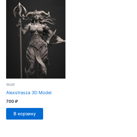
WoW
Alexstrasza 3D Model
700
₽
В корзину