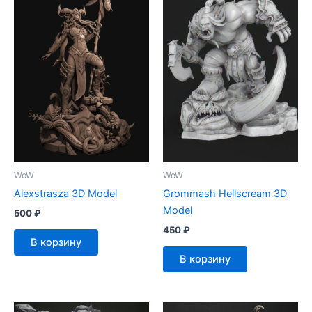
WoW
WoW
Alexstrasza 3D Model
Grommash Hellscream 3D
Model
500
₽
450
₽
В корзину
В корзину