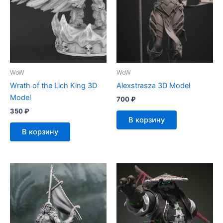
WoW
WoW
Wrath of the Lich King 3D
Alexstrasza 3D Model
Model
700
₽
350
₽
В корзину
В корзину