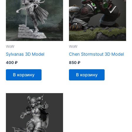
WoW
WoW
Sylvanas 3D Model
Chen Stormstout 3D Model
400
₽
850
₽
В корзину
В корзину