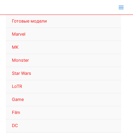
Перейти
к
содержимому
Готовые модели
Marvel
MK
Monster
Star Wars
LoTR
Game
Film
DC