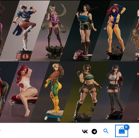
Поиск
т