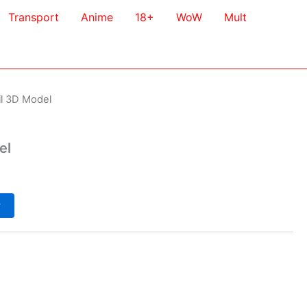
Transport
Anime
18+
WoW
Mult
il 3D Model
el
у