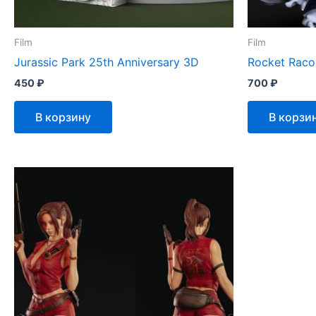
Film
Film
Jurassic Park 25th Anniversary 3D
Rocket Raco
450
₽
700
₽
В корзину
В корзи