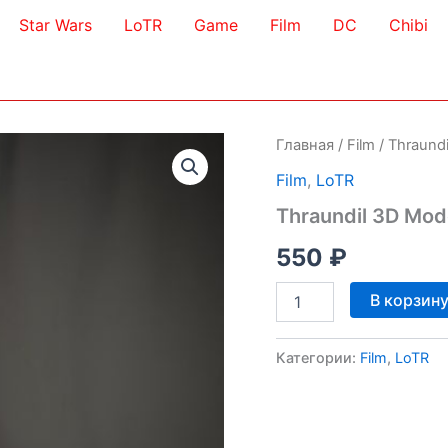
Star Wars
LoTR
Game
Film
DC
Chibi
Главная
/
Film
/ Thraund
Film
,
LoTR
Thraundil 3D Mod
550
₽
Количество
В корзин
товара
Thraundil
3D
Категории:
Film
,
LoTR
Model