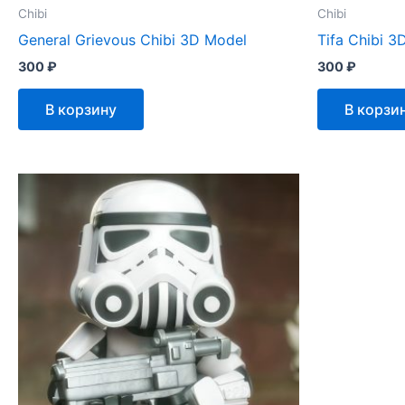
Chibi
Chibi
General Grievous Chibi 3D Model
Tifa Chibi 3
300
₽
300
₽
В корзину
В корзи