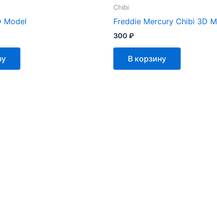
Chibi
D Model
Freddie Mercury Chibi 3D 
300
₽
ну
В корзину