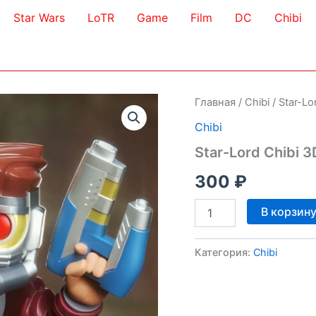
Star Wars
LoTR
Game
Film
DC
Chibi
Главная
/
Chibi
/ Star-Lo
Chibi
Star-Lord Chibi 
300
₽
Количество
В корзин
товара
Star-
Lord
Категория:
Chibi
Chibi
3D
Model