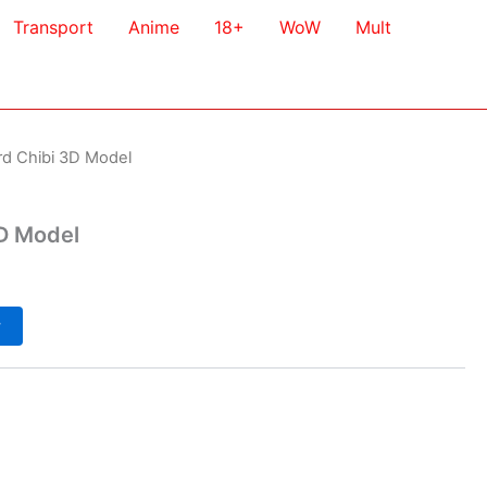
Transport
Anime
18+
WoW
Mult
rd Chibi 3D Model
3D Model
у