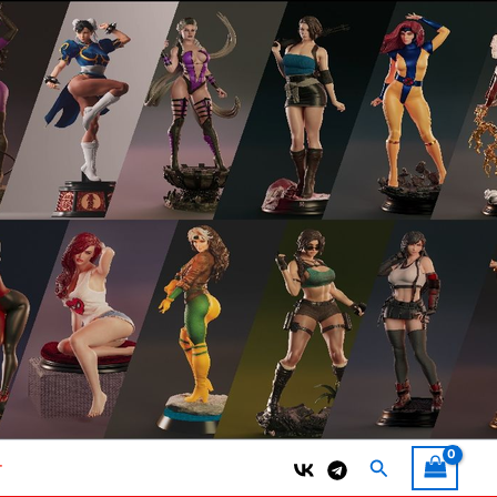
Поиск
т