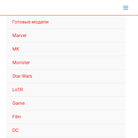
Перейти
к
содержимому
Готовые модели
Marvel
MK
Monster
Star Wars
LoTR
Game
Film
DC