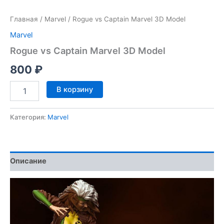
Главная
/
Marvel
/ Rogue vs Captain Marvel 3D Model
Marvel
Rogue vs Captain Marvel 3D Model
800
₽
Количество
В корзину
товара
Rogue
vs
Категория:
Marvel
Captain
Marvel
3D
Model
Описание