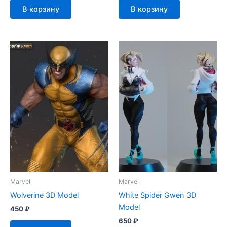
В корзину
В корзину
Marvel
Marvel
Wolverine 3D Model
White Spider Gwen 3D
Model
450
₽
650
₽