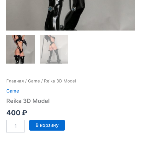
Главная
/
Game
/ Reika 3D Model
Game
Reika 3D Model
400
₽
Количество
В корзину
товара
Reika