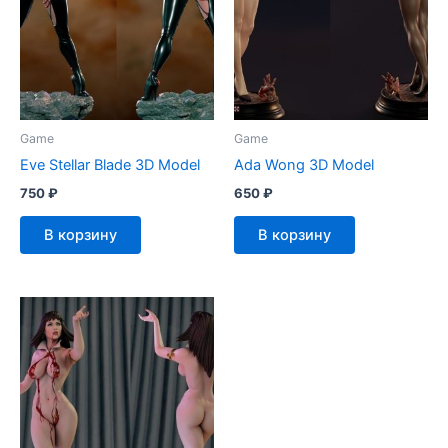
Game
Game
Eve Stellar Blade 3D Model
Ada Wong 3D Model
750
₽
650
₽
В корзину
В корзину