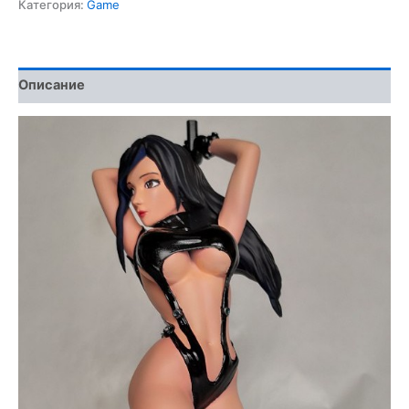
3D
Категория:
Game
Model
Описание