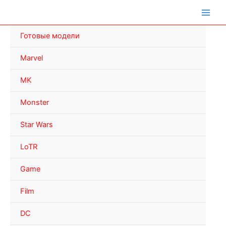
Перейти
к
содержимому
Готовые модели
Marvel
MK
Monster
Star Wars
LoTR
Game
Film
DC