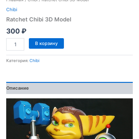
Chibi
Ratchet Chibi 3D Model
300
₽
Количество
В корзину
товара
Ratchet
Chibi
Категория:
Chibi
3D
Model
Описание