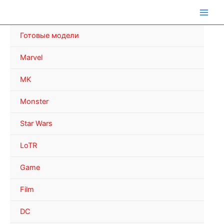
Перейти
к
содержимому
Готовые модели
Marvel
MK
Monster
Star Wars
LoTR
Game
Film
DC