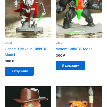
Chibi
Chibi
General Grievous Chibi 3D
Venom Chibi 3D Model
Model
300
₽
300
₽
В корзину
В корзину