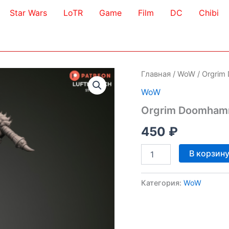
Star Wars
LoTR
Game
Film
DC
Chibi
Главная
/
WoW
/ Orgri
WoW
Orgrim Doomham
450
₽
Количество
В корзин
товара
Orgrim
Doomhammer
Категория:
WoW
3D
Model