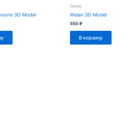
Game
moore 3D Model
Illidan 3D Model
550
₽
ну
В корзину