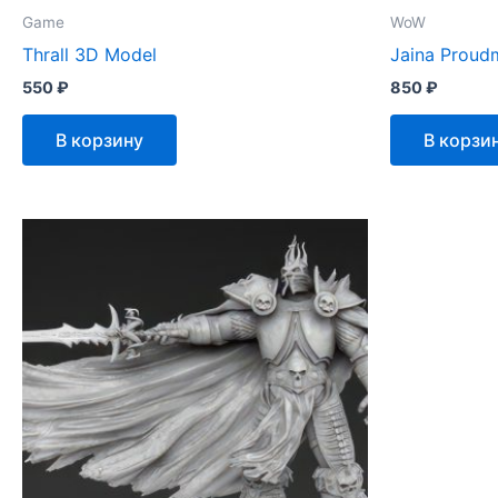
Game
WoW
Thrall 3D Model
Jaina Proud
550
₽
850
₽
В корзину
В корзи