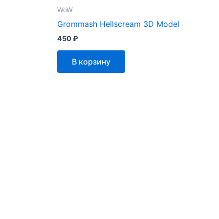
WoW
Grommash Hellscream 3D Model
450
₽
В корзину