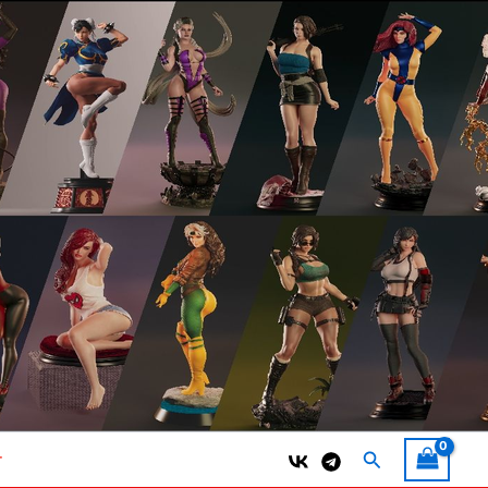
Поиск
т