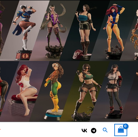
Поиск
т