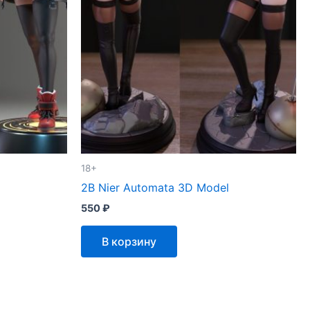
18+
2B Nier Automata 3D Model
550
₽
В корзину