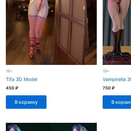
18+
18+
Tifa 3D Model
Vampirella 
450
₽
750
₽
В корзину
В корзи