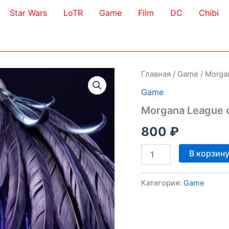
Star Wars
LoTR
Game
Film
DC
Chibi
Главная
/
Game
/ Morga
Game
Morgana League 
800
₽
Количество
В корзин
товара
Morgana
League
Категория:
Game
of
Legends
3D
Model