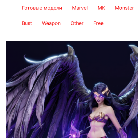
Готовые модели
Marvel
MK
Monster
Bust
Weapon
Other
Free