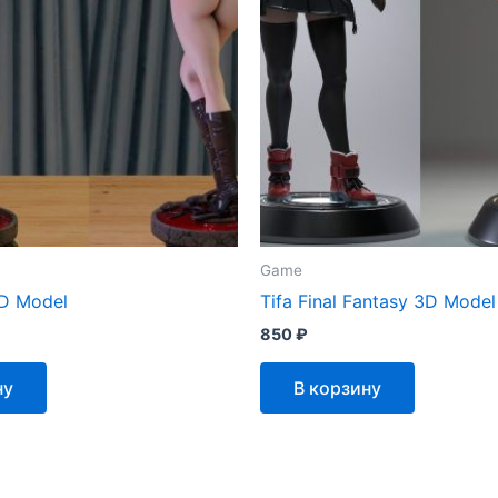
Game
3D Model
Tifa Final Fantasy 3D Model
850
₽
ну
В корзину