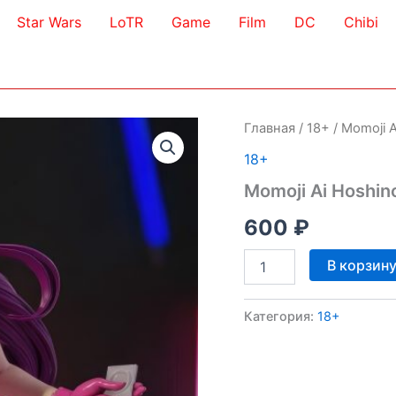
Star Wars
LoTR
Game
Film
DC
Chibi
Главная
/
18+
/ Momoji 
18+
Momoji Ai Hoshin
600
₽
Количество
В корзин
товара
Momoji
Ai
Категория:
18+
Hoshino
3D
Model