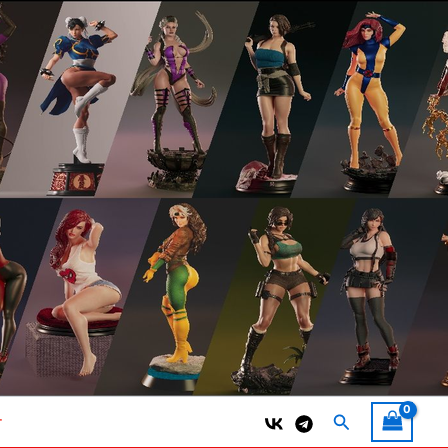
Поиск
т