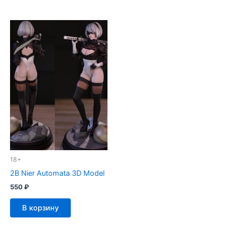
18+
2B Nier Automata 3D Model
550
₽
В корзину