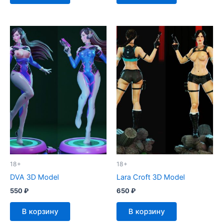
18+
18+
DVA 3D Model
Lara Croft 3D Model
550
₽
650
₽
В корзину
В корзину