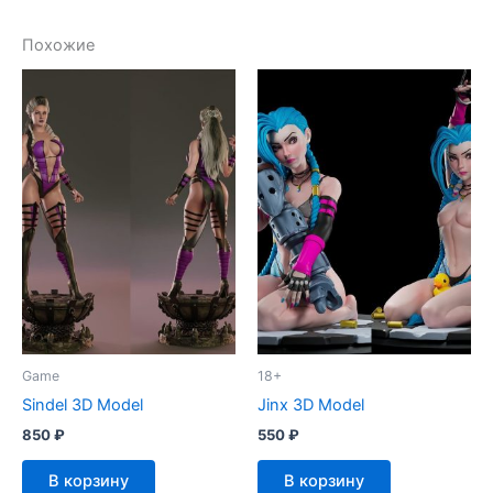
Похожие
Game
18+
Sindel 3D Model
Jinx 3D Model
850
₽
550
₽
В корзину
В корзину