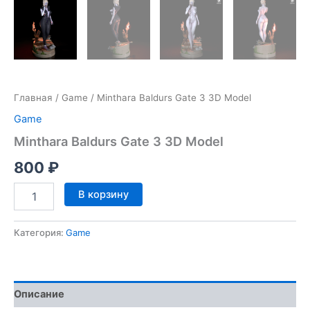
Главная
/
Game
/ Minthara Baldurs Gate 3 3D Model
Game
Minthara Baldurs Gate 3 3D Model
800
₽
Количество
В корзину
товара
Minthara
Baldurs
Категория:
Game
Gate
3
3D
Model
Описание