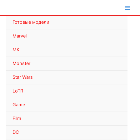
Перейти
к
содержимому
Готовые модели
Marvel
MK
Monster
Star Wars
LoTR
Game
Film
DC