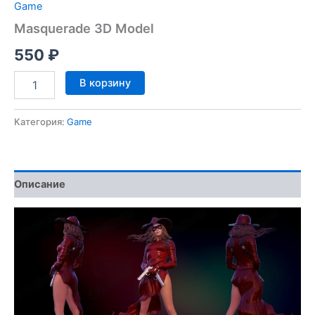
Game
Masquerade 3D Model
550
₽
Количество
В корзину
товара
Masquerade
3D
Категория:
Game
Model
Описание