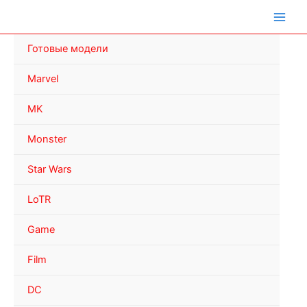
Перейти
к
содержимому
Готовые модели
Marvel
MK
Monster
Star Wars
LoTR
Game
Film
DC