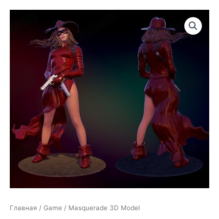
Главная
/
Game
/ Masquerade 3D Model