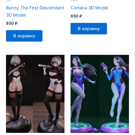
Bunny The First Descendant
Cortana 3D Model
3D Model
650
₽
850
₽
В корзину
В корзину