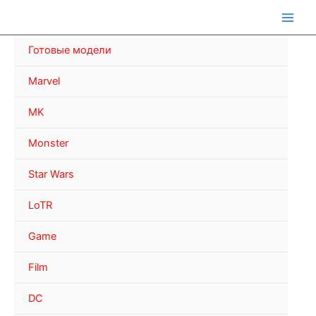
Перейти
к
содержимому
Готовые модели
Marvel
MK
Monster
Star Wars
LoTR
Game
Film
DC