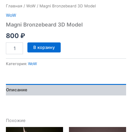
Главная
/
WoW
/ Magni Bronzebeard 3D Model
WoW
Magni Bronzebeard 3D Model
800
₽
Количество
В корзину
товара
Magni
Bronzebeard
Категория:
WoW
3D
Model
Описание
Похожие