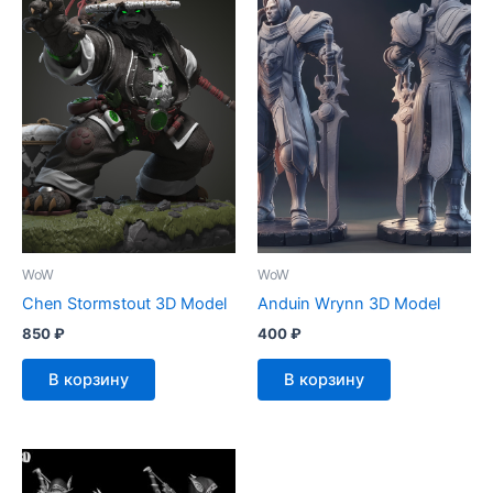
WoW
WoW
Chen Stormstout 3D Model
Anduin Wrynn 3D Model
850
₽
400
₽
В корзину
В корзину