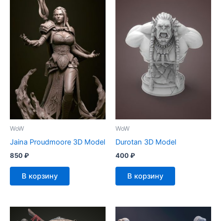
WoW
WoW
Jaina Proudmoore 3D Model
Durotan 3D Model
850
₽
400
₽
В корзину
В корзину