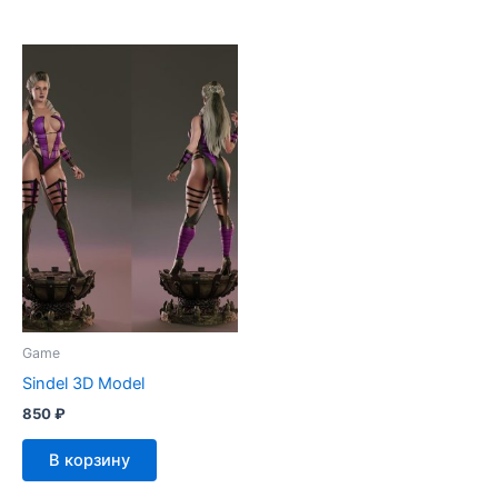
Game
Sindel 3D Model
850
₽
В корзину