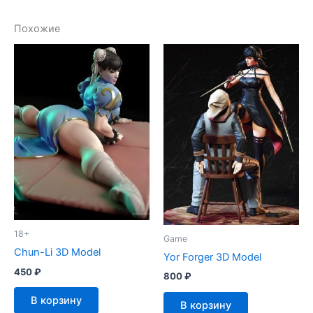
Похожие
18+
Game
Chun-Li 3D Model
Yor Forger 3D Model
450
₽
800
₽
В корзину
В корзину