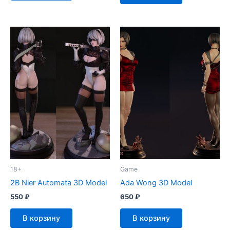
18+
Game
2B Nier Automata 3D Model
Ada Wong 3D Model
550
₽
650
₽
В корзину
В корзину