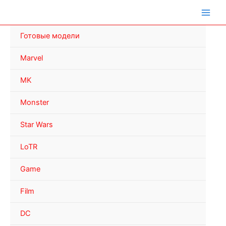
Перейти
к
содержимому
Готовые модели
Marvel
MK
Monster
Star Wars
LoTR
Game
Film
DC