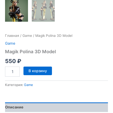
Главная
/
Game
/ Magik Polina 3D Model
Game
Magik Polina 3D Model
550
₽
Количество
В корзину
товара
Magik
Polina
Категория:
Game
3D
Model
Описание