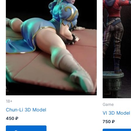
18+
Game
Chun-Li 3D Model
VI 3D Model
450
₽
750
₽