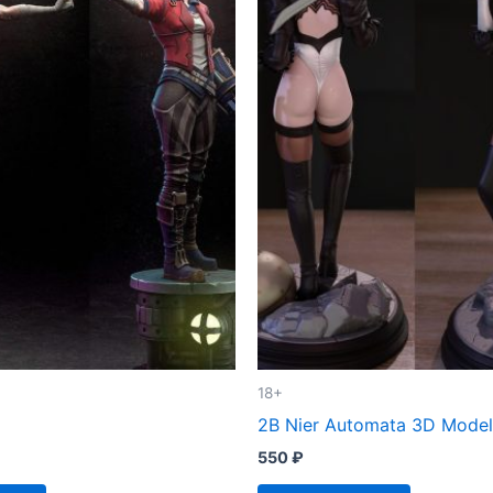
18+
2B Nier Automata 3D Model
550
₽