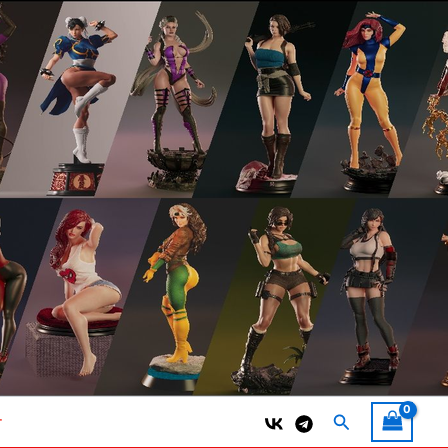
Поиск
т