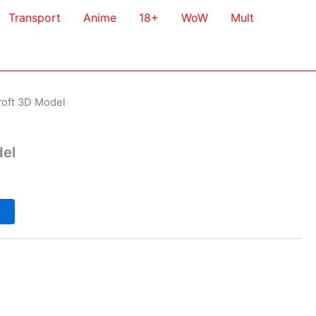
Transport
Anime
18+
WoW
Mult
roft 3D Model
del
у