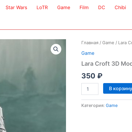
Star Wars
LoTR
Game
Film
DC
Chibi
Главная
/
Game
/ Lara C
Game
Lara Croft 3D Mo
350
₽
Количество
В корзин
товара
Lara
Croft
Категория:
Game
3D
Model