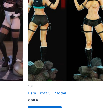
18+
Lara Croft 3D Model
650
₽