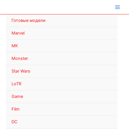
Перейти
к
содержимому
Готовые модели
Marvel
MK
Monster
Star Wars
LoTR
Game
Film
DC