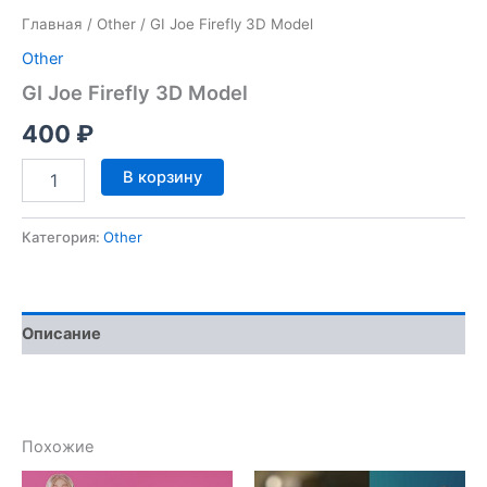
Главная
/
Other
/ GI Joe Firefly 3D Model
Other
GI Joe Firefly 3D Model
400
₽
Количество
В корзину
товара
GI
Joe
Категория:
Other
Firefly
3D
Model
Описание
Похожие