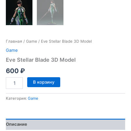
Главная
/
Game
/ Eve Stellar Blade 3D Model
Game
Eve Stellar Blade 3D Model
600
₽
Количество
В корзину
товара
Eve
Stellar
Категория:
Game
Blade
3D
Model
Описание