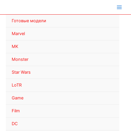
Перейти
к
содержимому
Готовые модели
Marvel
MK
Monster
Star Wars
LoTR
Game
Film
DC