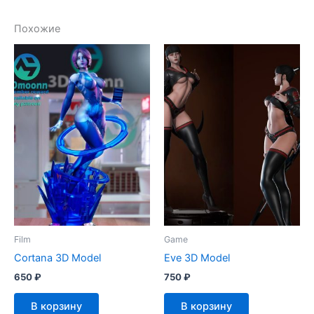
Похожие
Film
Game
Cortana 3D Model
Eve 3D Model
650
₽
750
₽
В корзину
В корзину