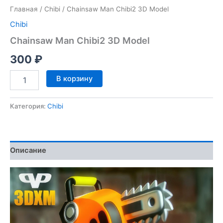
Главная
/
Chibi
/ Chainsaw Man Chibi2 3D Model
Chibi
Chainsaw Man Chibi2 3D Model
300
₽
Количество
В корзину
товара
Chainsaw
Man
Категория:
Chibi
Chibi2
3D
Model
Описание