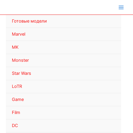
Перейти
к
содержимому
Готовые модели
Marvel
MK
Monster
Star Wars
LoTR
Game
Film
DC