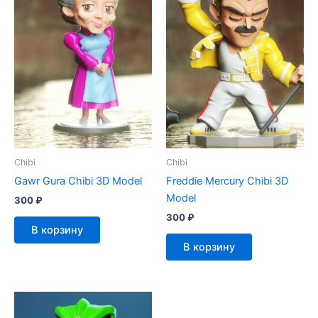
Chibi
Chibi
Gawr Gura Chibi 3D Model
Freddie Mercury Chibi 3D
Model
300
₽
300
₽
В корзину
В корзину